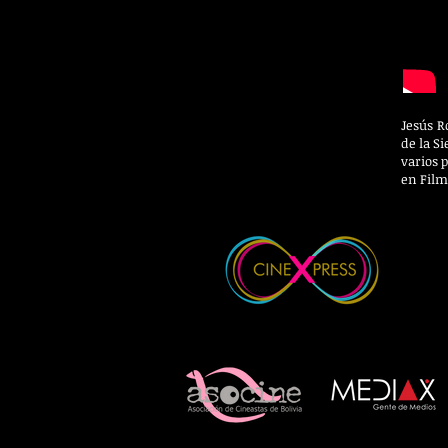
Jesús R
de la S
varios 
en Film