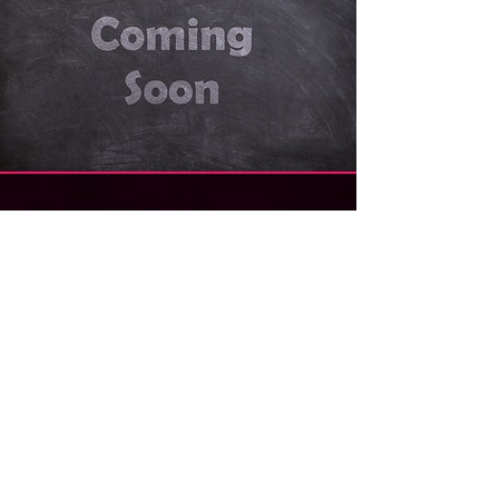
recursos de calidad para llevar a cabo 
sus producciones. Anunciarte en 
Cinexpress te permitirá posicionar tu 
marca frente a una audiencia 
especializada, apasionada por el cine y 
en constante movimiento, garantizando 
visibilidad en el mercado ideal para tus 
servicios.
MARKETPLACE