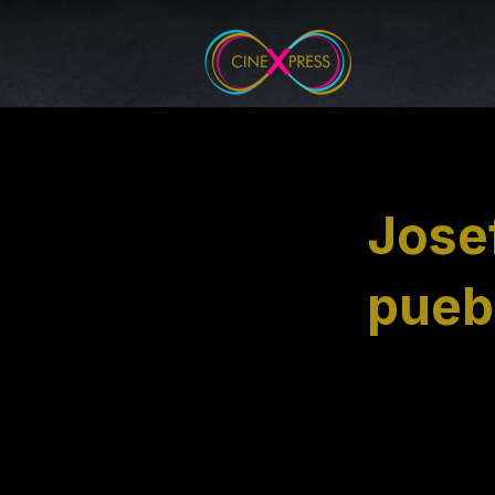
< Back
Josef
pueb