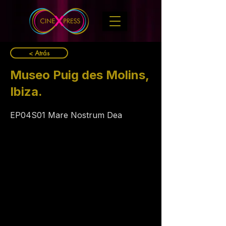
< Atrás
Museo Puig des Molins,
Ibiza.
EP04S01 Mare Nostrum Dea