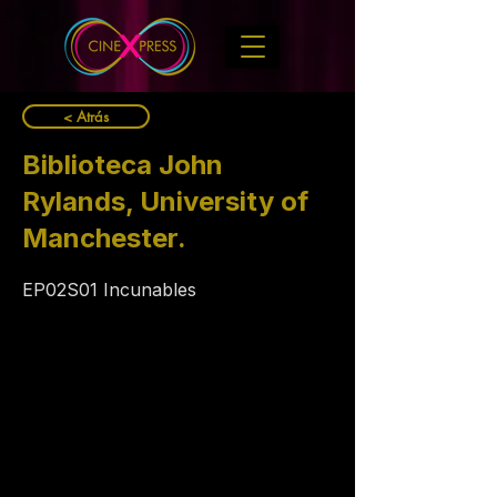
< Atrás
Biblioteca John
Rylands, University of
Manchester.
EP02S01 Incunables