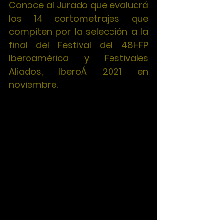
Conoce al Jurado que evaluará 
los 14 cortometrajes que 
compiten por la selección a la 
final del Festival del 48HFP 
Iberoamérica y Festivales 
Aliados, IberoÁ 2021 en 
noviembre.