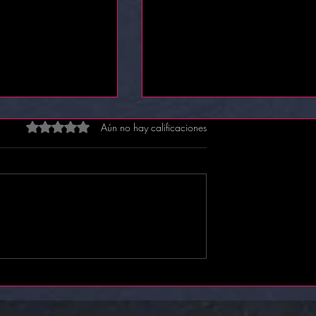
Obtuvo 0 de 5 estrellas.
Aún no hay calificaciones
RIA PREMIOS
TALLER DE ANÁLISIS DE TEX
YA, PLATINO Y
Y CREACIÓN ESCÉNICA, "
VOZ DEL PERSONAJE"