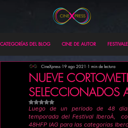
CATEGORÍAS DEL BLOG
CINE DE AUTOR
FESTIVAL
CineXpress
19 ago 2021
1 min de lectura
FILM CONNEXION TOUR
POR QUÉ HACER UN 48
NUEVE CORTOMETR
SELECCIONADOS A
NOTICIAS CINEXPRESS
Obtuvo NaN de 5 estrellas.
Luego de un periodo de 48 días 
temporada del Festival IberoÀ,  co
48HFP IAG para las categorías Ibero