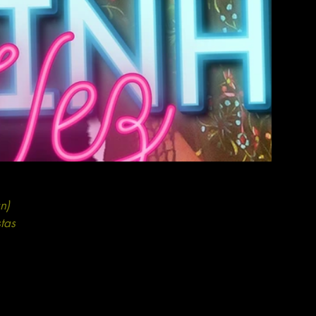
n)
tas