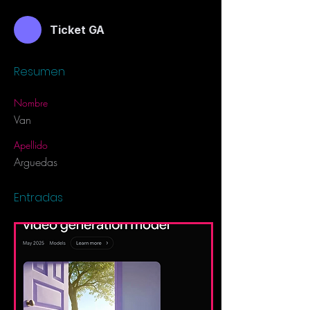
Ticket GA
Resumen
Nombre
Van
Apellido
Arguedas
Entradas