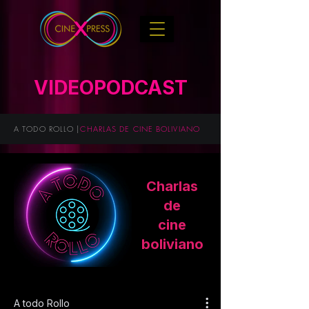
VIDEOPODCAST
A TODO ROLLO |
CHARLAS DE CINE BOLIVIANO
Charlas
de
cine
boliviano
A todo Rollo