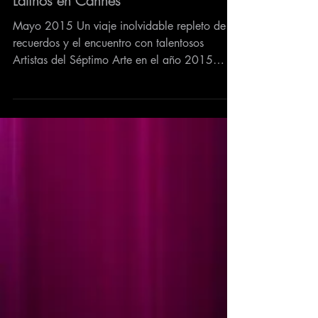
Latinos en Cannes
Mayo 2015 Un viaje inolvidable repleto de
recuerdos y el encuentro con talentosos
Artistas del Séptimo Arte en el año 2015
cuando...