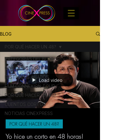
BLOG
POR QUÉ HACER UN 48?
CATEGORÍAS DEL BLOG
CINE DE AUTOR
FESTIVALES ALIADOS
Load video
FILM CONNEXION TOUR
POR QUÉ HACER UN 48?
CUENTOS CORTOS
NOTICIAS CINEXPRESS
POR QUÉ HACER UN 48?
Yo hice un corto en 48 horas!