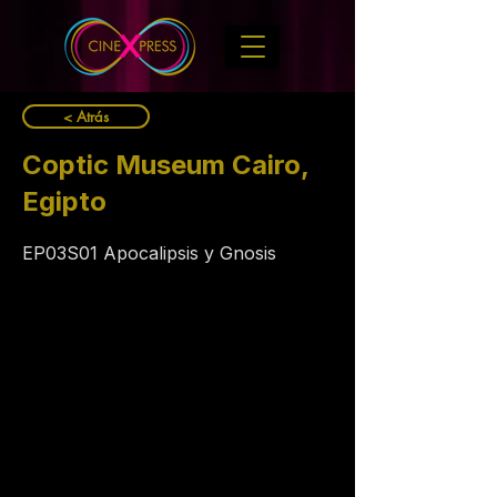
< Atrás
Coptic Museum Cairo,
Egipto
EP03S01 Apocalipsis y Gnosis