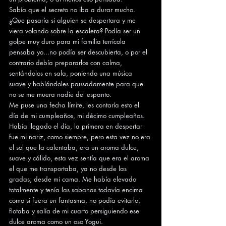
Sabía que el secreto no iba a durar mucho. 
¿Que pasaría si alguien se despertara y me 
viera volando sobre la escalera? Podía ser un 
golpe muy duro para mi familia terrícola 
pensaba yo...no podía ser descubierta, o por el 
contrario debía prepararlos con calma, 
sentándolos en sala, poniendo una música 
suave y hablándoles pausadamente para que 
no se me muera nadie del espanto.
Me puse una fecha límite, les contaría esto el 
día de mi cumpleaños, mi décimo cumpleaños.
Había llegado el día, la primera en despertar 
fue mi nariz, como siempre, pero esta vez no era 
el sol que la calentaba, era un aroma dulce, 
suave y cálido, esta vez sentía que era el aroma 
el que me transportaba, ya no desde las 
gradas, desde mi cama. Me había elevado 
totalmente y tenía las sabanas todavía encima 
como si fuera un fantasma, no podía evitarlo, 
flotaba y salía de mi cuarto persiguiendo ese 
dulce aroma como un oso Yogui.