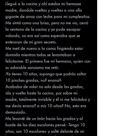
Llegué a la cocina y ahí estaba mi hermosa 
madre, dandole vueltas y vueltas a una olla 
gigante de arroz con leche para mi cumpleaños. 
Me sintió como una brisa, pero no me vio, cerró 
la ventana de la cocina y yo pude escapar 
volando, no era así como esperaba que se 
enteraran de mi gran secreto.
Me metí de nuevo a la cama fingiendo estar 
dormida mientras todos se levantaban a 
felicitarme. El primero fue mi hermano, quien con 
su adorable sarcasmo me retó:
-Ya tienes 10 años, supongo que podrás saltar 
10 pinches gradas, no? enana?-
Acababa de volar no solo desde las gradas, 
ida y vuelta hasta la cocina, por sobre mi 
madre, totalmente invisible y él ni me felicitaba y 
me decía enana? a mis 10 años? No, esto era 
demasiado.
Me levanté de un tirón hacia las gradas y al 
borde de los diez escalones pensé: -Tengo 10 
años, son 10 escalones- y salté delante de mi 