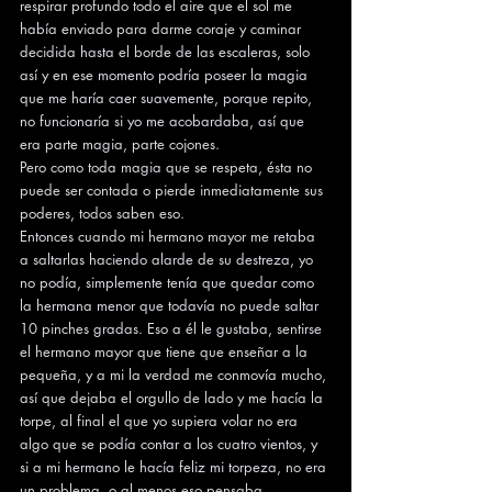
respirar profundo todo el aire que el sol me 
había enviado para darme coraje y caminar 
decidida hasta el borde de las escaleras, solo 
así y en ese momento podría poseer la magia 
que me haría caer suavemente, porque repito, 
no funcionaría si yo me acobardaba, así que 
era parte magia, parte cojones.
Pero como toda magia que se respeta, ésta no 
puede ser contada o pierde inmediatamente sus 
poderes, todos saben eso.
Entonces cuando mi hermano mayor me retaba 
a saltarlas haciendo alarde de su destreza, yo 
no podía, simplemente tenía que quedar como 
la hermana menor que todavía no puede saltar 
10 pinches gradas. Eso a él le gustaba, sentirse 
el hermano mayor que tiene que enseñar a la 
pequeña, y a mi la verdad me conmovía mucho, 
así que dejaba el orgullo de lado y me hacía la 
torpe, al final el que yo supiera volar no era 
algo que se podía contar a los cuatro vientos, y 
si a mi hermano le hacía feliz mi torpeza, no era 
un problema, o al menos eso pensaba.