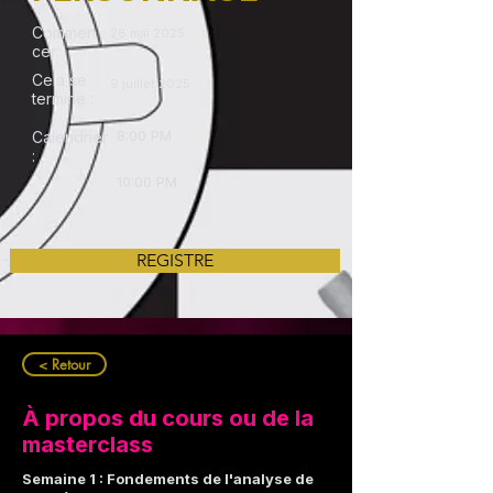
Commen
28 mai 2025
cer:
Cela se
9 juillet 2025
termine :
8:00 PM
Calendrier
:
10:00 PM
REGISTRE
< Retour
À propos du cours ou de la
masterclass
Semaine 1 : Fondements de l'analyse de