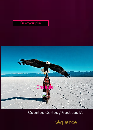
En savoir plus
Chaguia
Open Source/ Sin Copyright
Cuentos Cortos /Prácticas IA
Séquence