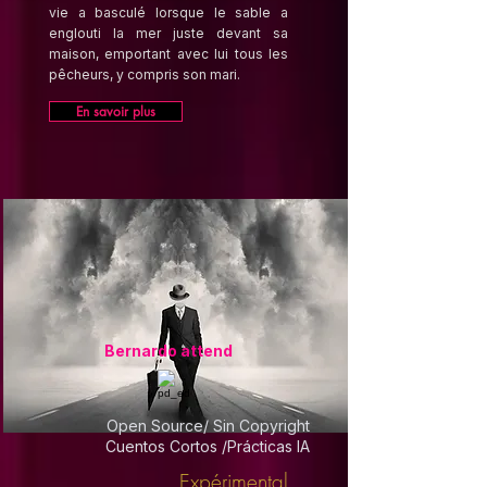
vie a basculé lorsque le sable a
englouti la mer juste devant sa
maison, emportant avec lui tous les
pêcheurs, y compris son mari.
En savoir plus
Bernardo attend
Open Source/ Sin Copyright
Cuentos Cortos /Prácticas IA
Expérimental